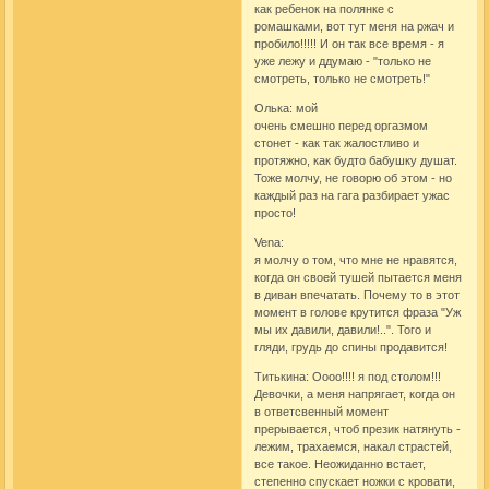
как ребенок на полянке с
ромашками, вот тут меня на ржач и
пробило!!!!! И он так все время - я
уже лежу и ддумаю - "только не
смотреть, только не смотреть!"
Олька: мой
очень смешно перед оргазмом
стонет - как так жалостливо и
протяжно, как будто бабушку душат.
Тоже молчу, не говорю об этом - но
каждый раз на гага разбирает ужас
просто!
Vena:
я молчу о том, что мне не нравятся,
когда он своей тушей пытается меня
в диван впечатать. Почему то в этот
момент в голове крутится фраза "Уж
мы их давили, давили!..". Того и
гляди, грудь до спины продавится!
Титькина: Оооо!!!! я под столом!!!
Девочки, а меня напрягает, когда он
в ответсвенный момент
прерывается, чтоб презик натянуть -
лежим, трахаемся, накал страстей,
все такое. Неожиданно встает,
степенно спускает ножки с кровати,