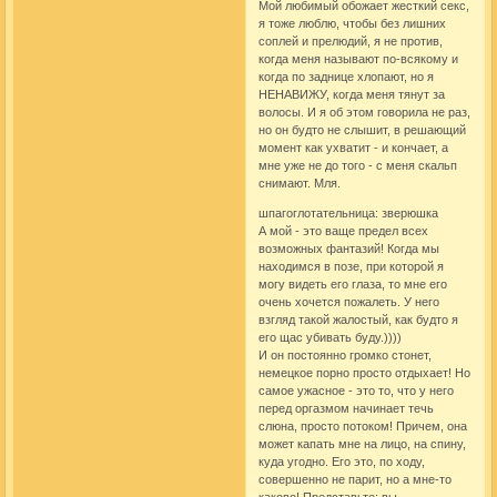
Мой любимый обожает жесткий секс,
я тоже люблю, чтобы без лишних
соплей и прелюдий, я не против,
когда меня называют по-всякому и
когда по заднице хлопают, но я
НЕНАВИЖУ, когда меня тянут за
волосы. И я об этом говорила не раз,
но он будто не слышит, в решающий
момент как ухватит - и кончает, а
мне уже не до того - с меня скальп
снимают. Мля.
шпагоглотательница: зверюшка
А мой - это ваще предел всех
возможных фантазий! Когда мы
находимся в позе, при которой я
могу видеть его глаза, то мне его
очень хочется пожалеть. У него
взгляд такой жалостый, как будто я
его щас убивать буду.))))
И он постоянно громко стонет,
немецкое порно просто отдыхает! Но
самое ужасное - это то, что у него
перед оргазмом начинает течь
слюна, просто потоком! Причем, она
может капать мне на лицо, на спину,
куда угодно. Его это, по ходу,
совершенно не парит, но а мне-то
каково! Представьте: вы