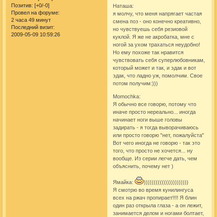
Позитив:
[+0/-0]
Наташа:
Провел на форуме:
я молчу, что меня напрягает частая
2 часа 49 минут
смена поз - оно конечно креативно,
Последний визит:
но чувствуешь себя резиовой
2009-05-09 10:59:26
куклой. Я же не акробатка, мне с
ногой за ухом трахаться неудобно!
Но ему похоже так нравится
чувствовать себя суперлюбовникам,
который может и так, и эдак и вот
эдак, что ладно уж, помолчим. Свое
потом получим:)))
Momochka:
Я обычно все говорю, потому что
иначе просто нереально... иногда
начинает ноги выше головы
задирать - я тогда выворачиваюсь
или просто говорю "нет, пожалуйста"
Вот чего иногда не говорю - так это
того, что просто не хочется... ну
вообще. Из серии легче дать, чем
объяснить, почему нет )
Ямайка:
)))))))))))))))))))))))
Я смотрю во время кунилингуса
всех на ржач пропирает!!!! Я блин
один раз открыла глаза - а он лежит,
занимается делом и ногами болтает,