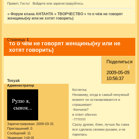
Привет, Гость!
Войдите
или
зарегистрируйтесь
.
»
Форум клана АНТАНТА
»
ТВОРЧЕСТВО
»
то о чём не говорят
женщины(ну или не хотят говорить)
Страница:
1
то о чём не говорят женщины(ну или не
хотят говорить)
Поделиться
1
2009-05-09
10:56:37
Tosyak
Администратор
Котлетка:
Ненавижу, когда в самый ненужный
момент он останавливается и
спрашивает:
-Кончила?
в ответ обычно:
-???!!!!!!!
Зарегистрирован
: 2009-03-31
Сразу думаю, блин, лучше бы сама
Приглашений:
0
все сделала своими руками, и не
Сообщений:
11
парилась
Уважение:
[+0/-0]