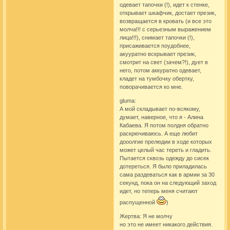
одевает тапочки (!), идет к стенке,
открывает шкафчик, достает презик,
возвращается в кровать (и все это
молча!!! с серьезным выражением
лица!!!), снимает тапочки (!),
присаживается поудобнее,
акууратно вскрывает презик,
смотрит на свет (зачем?!), дует в
него, потом аккуратно одевает,
кладет на тумбочку обертку,
поворачивается ко мне.
gluma:
А мой складывает по-всякому,
думает, наверное, что я - Алина
Кабаева. Я потом полдня обратно
раскрючиваюсь. А еще любит
дооолгие прелюдии в ходе которых
может целый час тереть и гладить.
Пытается сквозь одежду до сисек
дотереться. Я было приладилась
сама раздеваться как в армии за 30
секунд, пока он на следующий заход
идет, но теперь меня считают
распущенной
)
Жертва: Я не молчу
но это не имеет никакого действия.