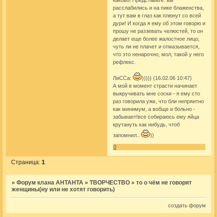
расслабились и на пике блаженства,
а тут вам в глаз как плюнут со всей
дури! И когда я ему об этом говорю и
прошу не раззевать челюстей, то он
делает еще более жалостное лицо,
чуть ли не плачет и отмазывается,
что это ненарочно, мол, такой у него
рефлекс.
ЛиССа:
))))) (16.02.06 10:47)
А мой в момент страсти начинает
выкручивать мне соски - я ему сто
раз говорила уже, что бли непряитно
как минимум, а вобще и больно -
забывает!все собираюсь ему яйца
крутануть как нибудь, чтоб
запомнил..
))
0
Страница:
1
»
Форум клана АНТАНТА
»
ТВОРЧЕСТВО
»
то о чём не говорят
женщины(ну или не хотят говорить)
создать форум